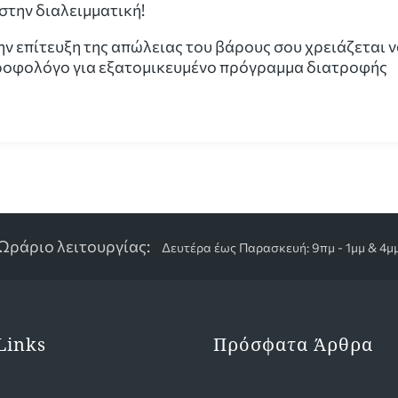
στην διαλειμματική!
την επίτευξη της απώλειας του βάρους σου χρειάζεται 
τροφολόγο για εξατομικευμένο πρόγραμμα διατροφής
Ωράριο λειτουργίας:
Δευτέρα έως Παρασκευή: 9πμ - 1μμ & 4μμ
Links
Πρόσφατα Άρθρα