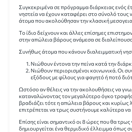
Συγκεκριμένα σε πρόγραμμα διάρκειας ενός έ
νηστεία να έχουν καταφέρει στο σύνολό τους ν
άτομα που ακολούθησαν την κλασική μεσογει
Το ίδιο δείχνουν και άλλες επίσημες επιστημο
στην απώλεια βάρους ανάμεσα σε διαλείπουσα 
Συνήθως άτομα που κάνουν διαλειμματική νηστ
Νιώθουν έντονα την πείνα κατά την διάρκ
Νιώθουν περιορισμένοι κοινωνικά. Οι σ
εξόδους με φίλους για φαγητό ή ποτό διό
Ωστόσο αν θέλεις να την ακολουθήσεις να γνω
καταναλώνοντας τον μεγαλύτερο όγκο τροφής κ
βραδιάζει τότε η απώλεια βάρους και κυρίως λ
επιτρέπεται να τρως συστήνουμε καλύτερα να είν
Επίσης είναι σημαντικό οι 8 ώρες που θα τρως 
δημιουργείται ένα θερμιδικό έλλειμμα όπως συ