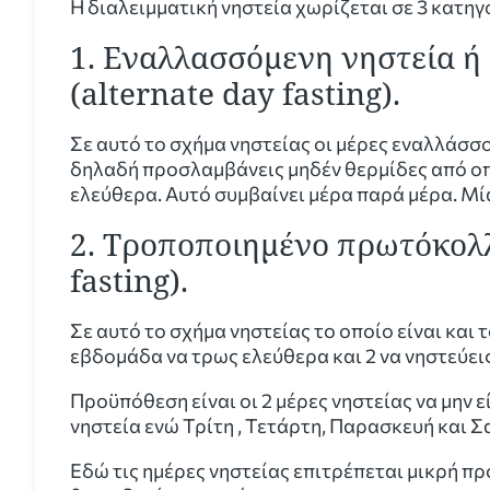
Η διαλειμματική νηστεία χωρίζεται σε 3 κατηγο
1. Εναλλασσόμενη νηστεία ή
(alternate day fasting).
Σε αυτό το σχήμα νηστείας οι μέρες εναλλάσσ
δηλαδή προσλαμβάνεις μηδέν θερμίδες από οπ
ελεύθερα. Αυτό συμβαίνει μέρα παρά μέρα. Μί
2. Τροποποιημένο πρωτόκολλο
fasting).
Σε αυτό το σχήμα νηστείας το οποίο είναι και τ
εβδομάδα να τρως ελεύθερα και 2 να νηστεύεις
Προϋπόθεση είναι οι 2 μέρες νηστείας να μην ε
νηστεία ενώ Τρίτη , Τετάρτη, Παρασκευή και 
Εδώ τις ημέρες νηστείας επιτρέπεται μικρή 