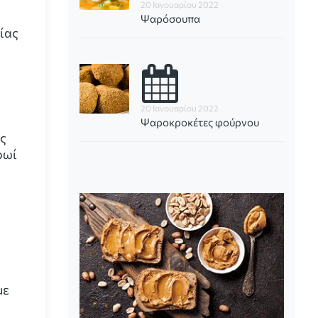
20 Ιανουαρίου 2022
Ψαρόσουπα
είας
20 Ιανουαρίου 2022
Ψαροκροκέτες φούρνου
ες
ρωί
με