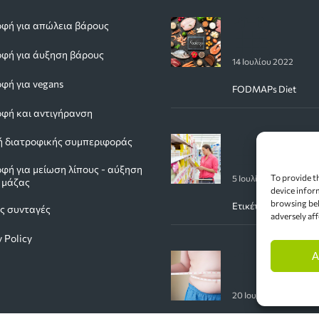
φή για απώλεια βάρους
φή για άυξηση βάρους
14 Ιουλίου 2022
φή για vegans
FODMAPs Diet
φή και αντιγήρανση
ή διατροφικής συμπεριφοράς
φή για μείωση λίπους - αύξηση
To provide t
5 Ιουλίου 2022
 μάζας
device infor
browsing beh
Ετικέτες Τροφίμων
ές συνταγές
adversely aff
y Policy
A
20 Ιουνίου 2022