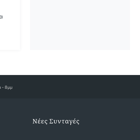
να
 - 8μμ
Νέες Συνταγές