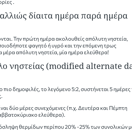
ρίες .
 αλλιώς δίαιτα ημέρα παρά ημέρα
ονται. Την πρώτη ημέρα ακολουθείς απόλυτη νηστεία,
οιοδήποτε φαγητό ή υγρό και την επόμενη τρως
α μέρα απόλυτη νηστεία, μία ημέρα ελεύθερα!
 νηστείας (modified alternate d
ο πιο δημοφιλές, το λεγόμενο 5:2, συστήνεται 5 ημέρες
.
ίναι δύο μέρες συνεχόμενες (π.χ. Δευτέρα και Πέμπτη
Σαββατοκύριακο ελεύθερα).
πρόσληψη θερμίδων περίπου 20% -25% των συνολικών μ