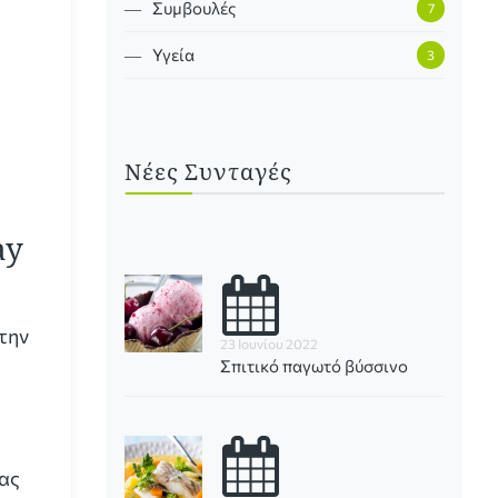
―
Συμβουλές
7
―
Υγεία
3
Νέες Συνταγές
ay
 την
23 Ιουνίου 2022
Σπιτικό παγωτό βύσσινο
ας