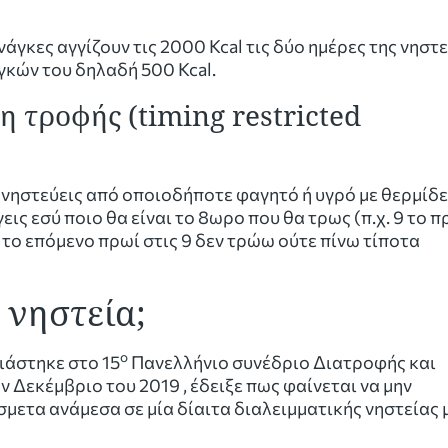
άγκες αγγίζουν τις 2000 Kcal τις δύο ημέρες της νηστ
κών του δηλαδή 500 Kcal.
η τροφής (timing restricted
 νηστεύεις από οποιοδήποτε φαγητό ή υγρό με θερμίδ
ις εσύ ποιο θα είναι το 8ωρο που θα τρως (π.χ. 9 το π
ρι το επόμενο πρωί στις 9 δεν τρώω ούτε πίνω τίποτα
 νηστεία;
ο
ιάστηκε στο 15
Πανελλήνιο συνέδριο Διατροφής και
 Δεκέμβριο του 2019 , έδειξε πως φαίνεται να μην
ετα ανάμεσα σε μία δίαιτα διαλειμματικής νηστείας 