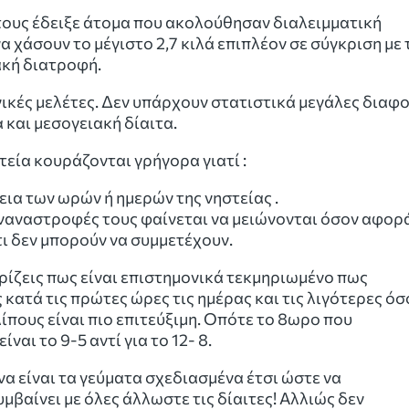
τους έδειξε άτομα που ακολούθησαν διαλειμματική
α χάσουν το μέγιστο 2,7 κιλά επιπλέον σε σύγκριση με 
ακή διατροφή.
νικές μελέτες. Δεν υπάρχουν στατιστικά μεγάλες διαφ
και μεσογειακή δίαιτα.
εία κουράζονται γρήγορα γιατί :
εια των ωρών ή ημερών της νηστείας .
υναναστροφές τους φαίνεται να μειώνονται όσον αφορ
τι δεν μπορούν να συμμετέχουν.
ρίζεις πως είναι επιστημονικά τεκμηριωμένο πως
ατά τις πρώτες ώρες τις ημέρας και τις λιγότερες όσ
ίπους είναι πιο επιτεύξιμη. Οπότε το 8ωρο που
αι το 9-5 αντί για το 12- 8.
να είναι τα γεύματα σχεδιασμένα έτσι ώστε να
μβαίνει με όλες άλλωστε τις δίαιτες! Αλλιώς δεν