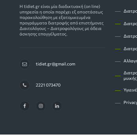
Η tidiet.gr είναι μία διαδικτυακή (on line)
―
Διατρο
υπηρεσία η οποία παρέχει εξ αποστάσεως
παρακολούθηση με εξατομικευμένα
―
προγράμματα διατροφής από επιστήμονες
Διατρο
Διαιτολόγους – Διατροφολόγους με άδεια
άσκησης επαγγέλματος.
―
Διατρο
―
Διατρο
―
Αλλαγ
tidiet.gr@gmail.com
Διατρο
―
μυικής
2221 073470
―
Υγιειν
―
Privac