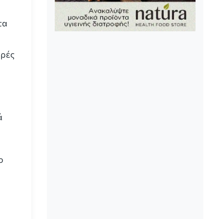
τα
ορές
ά
ο