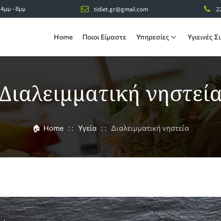
 4μμ - 8μμ
tidiet.gr@gmail.com
2
Home
Ποιοι Είμαστε
Υπηρεσίες
Υγιεινές Σ
Διαλειμματική νηστεί
🏠
Home
: :
Υγεία
: :
Διαλειμματική νηστεία