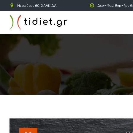
Δευ - Παρ: 9πμ - 1μμ &
Νεοφύτου 60, ΧΑΛΚΙΔΑ