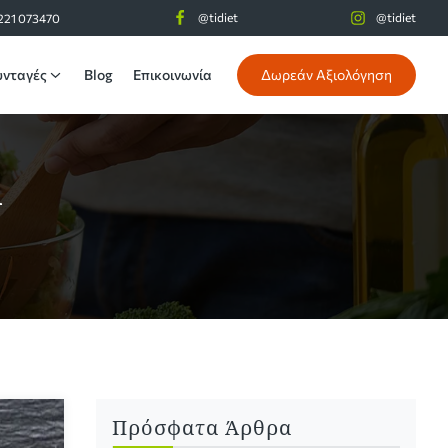
@tidiet
@tidiet
221 073470
υνταγές
Blog
Επικοινωνία
Δωρεάν Αξιολόγηση
α
Πρόσφατα Άρθρα