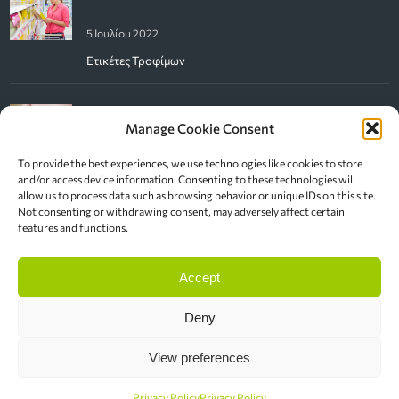
5 Ιουλίου 2022
Ετικέτες Τροφίμων
Manage Cookie Consent
20 Ιουνίου 2022
To provide the best experiences, we use technologies like cookies to store
and/or access device information. Consenting to these technologies will
Μεγάλη κοιλίτσα; Αυξημένο Σπλαχνικό λίπος; Τι κάνω με
allow us to process data such as browsing behavior or unique IDs on this site.
αυτό;
Not consenting or withdrawing consent, may adversely affect certain
features and functions.
Νέες Συνταγές
Accept
Deny
View preferences
23 Ιουνίου 2022
Σπιτικό παγωτό βύσσινο
Privacy Policy
Privacy Policy