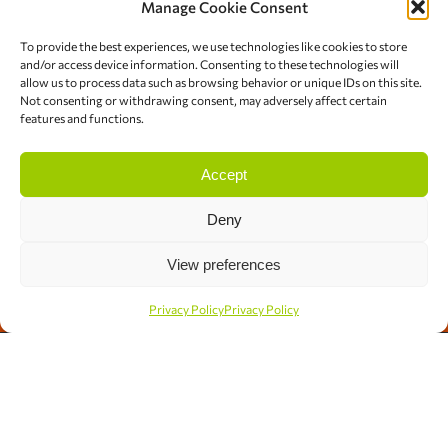
Manage Cookie Consent
Νέες Συνταγές
To provide the best experiences, we use technologies like cookies to store
and/or access device information. Consenting to these technologies will
allow us to process data such as browsing behavior or unique IDs on this site.
Not consenting or withdrawing consent, may adversely affect certain
features and functions.
23 Ιουνίου 2022
Accept
Σπιτικό παγωτό βύσσινο
Deny
View preferences
20 Ιανουαρίου 2022
Privacy Policy
Privacy Policy
Δωρεάν Αξιολόγηση
Ψαρόσουπα
20 Ιανουαρίου 2022